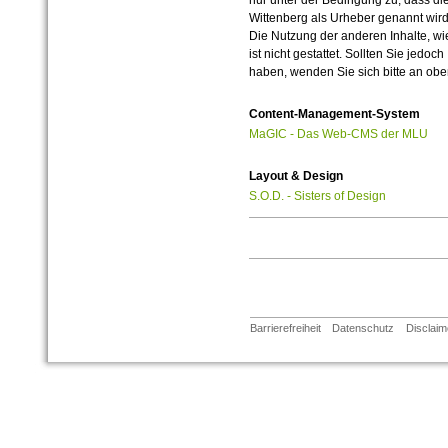
nur unter der Bedingung zu, dass die
Wittenberg als Urheber genannt wird
Die Nutzung der anderen Inhalte, wie
ist nicht gestattet. Sollten Sie jedo
haben, wenden Sie sich bitte an ob
Content-Management-System
MaGIC - Das Web-CMS der MLU
Layout & Design
S.O.D. - Sisters of Design
Barrierefreiheit
Datenschutz
Disclaim