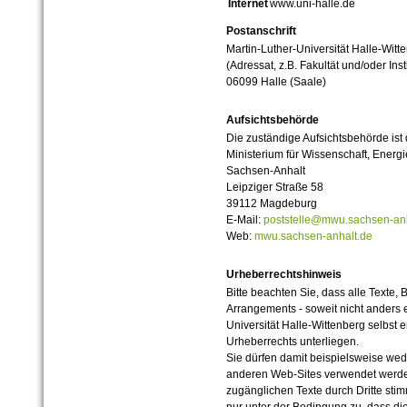
Internet
www.uni-halle.de
Postanschrift
Martin-Luther-Universität Halle-Witt
(Adressat, z.B. Fakultät und/oder Inst
06099 Halle (Saale)
Aufsichtsbehörde
Die zuständige Aufsichtsbehörde ist
Ministerium für Wissenschaft, Ener
Sachsen-Anhalt
Leipziger Straße 58
39112 Magdeburg
E-Mail:
poststelle@mwu.sachsen-anh
Web:
mwu.sachsen-anhalt.de
Urheberrechtshinweis
Bitte beachten Sie, dass alle Texte, 
Arrangements - soweit nicht anders er
Universität Halle-Wittenberg selbst 
Urheberrechts unterliegen.
Sie dürfen damit beispielsweise wed
anderen Web-Sites verwendet werde
zugänglichen Texte durch Dritte sti