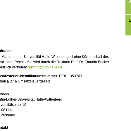
W
L
titution
 Martin-Luther-Universität Halle-Wittenberg ist eine Körperschaft des
entlichen Rechts. Sie wird durch die Rektorin Prof. Dr. Claudia Becker
etzlich vertreten:
rektorin@uni-halle.de
satzsteuer-Identifikationsnummer
DE811353703
mäß § 27 a Umsatzsteuergesetz
resse
tin-Luther-Universität Halle-Wittenberg
versitätsplatz 10
108 Halle
utschland
ntakt