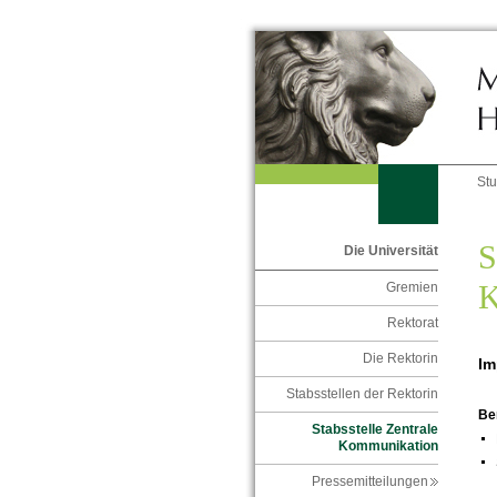
St
S
Die Universität
K
Gremien
Rektorat
Die Rektorin
Im
Stabsstellen der Rektorin
Be
Stabsstelle Zentrale
Kommunikation
Pressemitteilungen