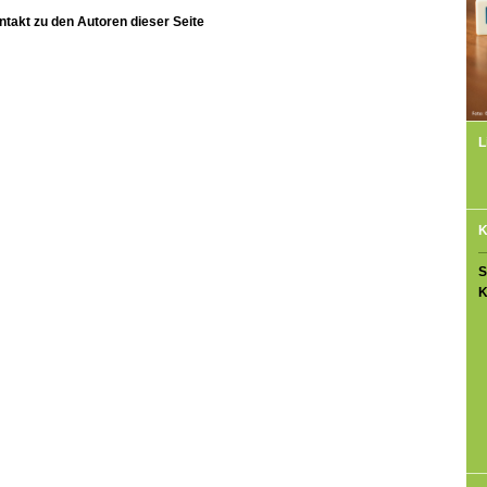
ntakt zu den Autoren dieser Seite
L
K
S
K