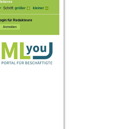
eiteres
Schrift:
größer
kleiner
ogin für Redakteure