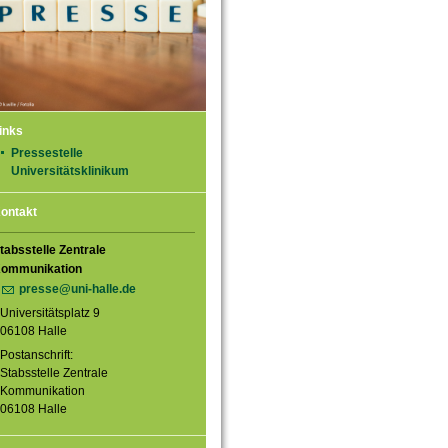
inks
Pressestelle
Universitätsklinikum
ontakt
tabsstelle Zentrale
ommunikation
presse@uni-halle.de
Universitätsplatz 9
06108 Halle
Postanschrift:
Stabsstelle Zentrale
Kommunikation
06108 Halle