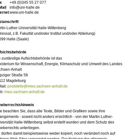
x
+49 (0)345 55 27 077
Mail
info@uni-halle.de
ternet
www.uni-halle.de
stanschrift
tin-Luther-Universität Halle-Wittenberg
ressat, z.B. Fakultät und/oder Institut und/oder Abteilung)
099 Halle (Saale)
fsichtsbehörde
 zuständige Aufsichtsbehörde ist das
isterium für Wissenschaft, Energie, Klimaschutz und Umwelt des Landes
chsen-Anhalt
pziger Straße 58
112 Magdeburg
Mail:
poststelle@mwu.sachsen-anhalt.de
b:
mwu.sachsen-anhalt.de
heberrechtshinweis
te beachten Sie, dass alle Texte, Bilder und Grafiken sowie ihre
angements - soweit nicht anders ersichtlich - von der Martin-Luther-
versität Halle-Wittenberg selbst erstellt wurden und dem Schutz des
eberrechts unterliegen.
 dürfen damit beispielsweise weder kopiert, noch verändert noch auf