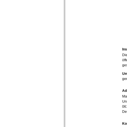
Ins
Die
öff
ges
Um
ge
Ad
Mar
Uni
06
De
Ko