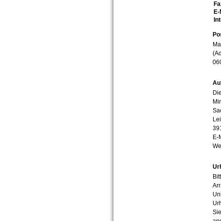
Fa
E-
In
Po
Mar
(Ad
06
Au
Die
Min
Sa
Lei
39
E-
We
Ur
Bit
Arr
Uni
Urh
Sie